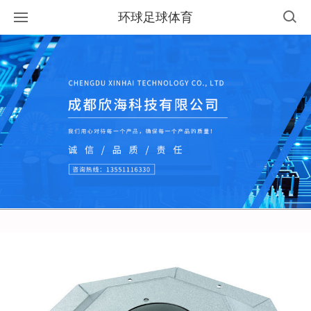
环球足球体育