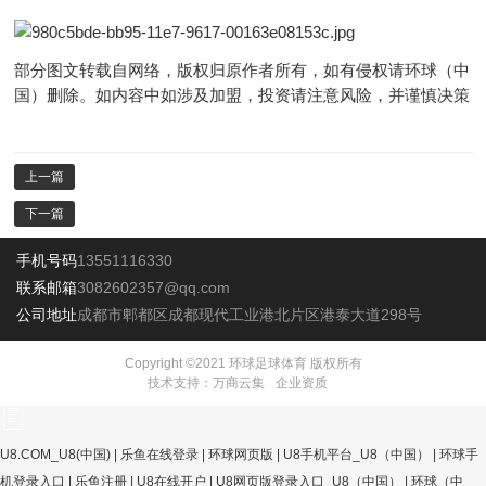
部分图文转载自网络，版权归原作者所有，如有侵权请环球（中
国）删除。如内容中如涉及加盟，投资请注意风险，并谨慎决策
上一篇
下一篇
手机号码
13551116330
联系邮箱
3082602357@qq.com
公司地址
成都市郫都区成都现代工业港北片区港泰大道298号
Copyright ©
2021
环球足球体育 版权所有
技术支持：
万商云集
企业资质
U8.COM_U8(中国)
|
乐鱼在线登录
|
环球网页版
|
U8手机平台_U8（中国）
|
环球手
机登录入口
|
乐鱼注册
|
U8在线开户
|
U8网页版登录入口_U8（中国）
|
环球（中