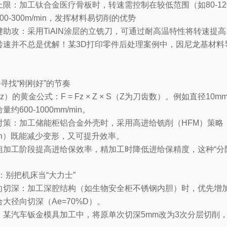
限：加工钛合金医疗骨板时，转速需控制在较低范围（如80-12
0-300m/min，发挥材料易切削的优势
助攻：采用TiAlN涂层的立铣刀，可通过耐高温特性将转速提高
转速并不总是优解！某3D打印零件后处理案例中，因尼龙基材料
：寻找“刚刚好”的节奏
）的黄金公式：F = Fz × Z × S（Z为刀齿数）。例如直径10mm的
约600-1000mm/min。
策：加工储能柜铝合金外壳时，采用高进给铣削（HFM）策略，通
/min）既能减少变形，又可提升效率。
粗加工阶段提高进给保效率，精加工时降低进给保精度，这种“分阶
）：别把机床当“大力士”
向切深：加工深腔结构（如生物安全柜不锈钢内胆）时，优先增加轴
大径向切深（Ae=70%D）。
：某汽车钣金模具加工中，将原单次切深5mm改为3次分层切削