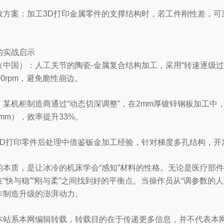
救方案：加工3D打印金属零件的支撑结构时，若工件刚性差，可采
的实战启示
中国）：人工关节的陶瓷-金属复合结构加工，采用“转速逐级过渡
00rpm，避免脆性崩边。
：某机柜制造商通过“动态切深调整”，在2mm厚镀锌钢板加工中
.2mm），效率提升33%。
3D打印零件后处理中借鉴钣金加工经验，针对梯度多孔结构，开发
的本质，是让冰冷的机床学会“感知”材料的性格。无论是医疗部
“快与稳”“刚与柔”之间找到好的平衡点。当操作员从“调参数的人
作制造升级的澎湃动力。
本站系本网编辑转载，转载目的在于传递更多信息，并不代表本