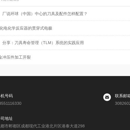
）厂说环球（中国）中心的刀具及配件怎样配置？
优化电化学反应器的贯穿式电极
】分享：刀具寿命管理（TLM）系统的实践应用
金冲压件加工开裂
手机号码
联系邮
3551116330
308260
公司地址
成都市郫都区成都现代工业港北片区港泰大道298