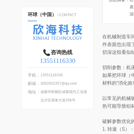
表
深
环球（中国）
/ CONTACT
在机械制造车
件表面也出现
咨询热线
切深这组看似
13551116330
切削参数：机床
手机：
如果把环球（
13551116330
材料的“消化
邮箱：
3082602357@qq.com
地址：
成都市郫都区成都现代工业港
以常见的机械
北片区港泰大道298号
热可能导致铝
破解参数优化
1. 转速（S）