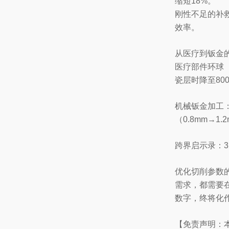
缩短18%。
刚性不足的补
效率。
从医疗到钣金
医疗部件环球（
瓷层时降至80
机械钣金加工
（0.8mm→1
跨界启示录：
优化切削参数
需求，都需要在
数字，终将化
【免责声明：