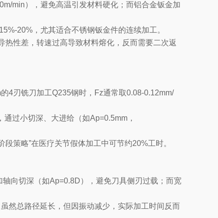
0m/min），避免高温引发材料硬化；而铝合金钣金加
15%-20%，尤其适合不锈钢钣金件的连续加工。
导热性差，转速过高导致材料熔化，反而需要二次返
4刃铣刀加工Q235钢时，Fz通常取0.08-0.12mm/
过小切深、大进给（如Ap=0.5mm，
段策略”在医疗关节假体加工中可节约20%工时。
向切深（如Ap=0.8D），避免刀具侧刃过载；而宽
，虽然总路径延长，但因振动减少，实际加工时间反而