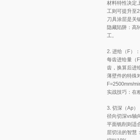
材料特性决定上
工则可提升至20
刀具涂层是关键
隐藏陷阱：高
工。
2. 进给（F）
每齿进给量（Fz
齿，换算后进给量
薄壁件的特殊对
F=2500mm
实战技巧：在
3. 切深（Ap
径向切深vs轴
平面铣削则适合
层切法的智慧