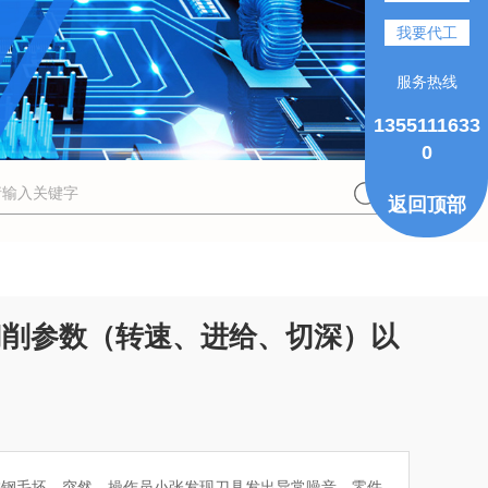
我要代工
服务热线
1355111633
0
返回顶部
切削参数（转速、进给、切深）以
锈钢毛坯。突然，操作员小张发现刀具发出异常噪音，零件